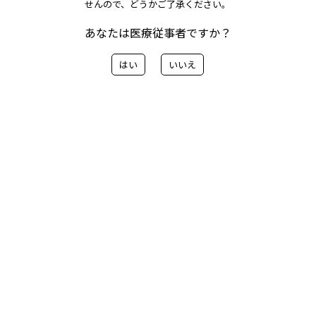
M（682104）
せんので、どうかご了承ください。
あなたは医療従事者ですか？
弊社販売品のJANコードおよびラベル変更を変更いたし
はい
いいえ
ます。
ご案内の内容はこちらから
< 前へ
一覧に戻る
次へ>
カテゴリー
> 会社情報