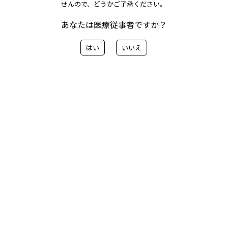
せんので、どうかご了承ください。
スタッチ：一部製品の自主回収について
あなたは医療従事者ですか？
はい
いいえ
メリット BlueFIRE及びメリット ベーシックスタッチに
おいて、一部製品を自主回収させていただきます。
ご案内の内容はこちらから
< 前へ
一覧に戻る
次へ>
カテゴリー