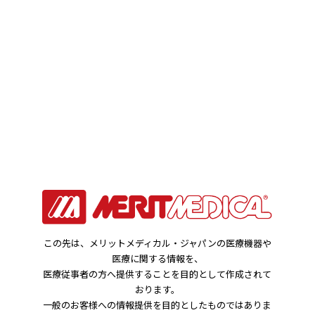
お知らせ
HOME
お知らせ
メリット BlueFIRE及びメリット ベーシックスタッチ：一部製
品の自主回収について
この先は、メリットメディカル・ジャパンの医療機器や
2024年08月23日
医療に関する情報を、
製品関連のお知らせ
医療従事者の方へ提供することを目的として作成されて
おります。
一般のお客様への情報提供を目的としたものではありま
メリット BlueFIRE及びメリット ベーシック