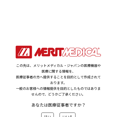
レターPDF
HOME
レターPDF
この先は、メリットメディカル・ジャパンの医療機器や
医療に関する情報を、
レターPDF検索
医療従事者の方へ提供することを目的として作成されて
おります。
一般のお客様への情報提供を目的としたものではありま
せんので、どうかご了承ください。
会社情報
点検、修理に関するご案内
あなたは医療従事者ですか？
JAN コード関連
自主回収関連
はい
いいえ