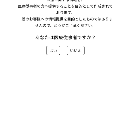
医療従事者の方へ提供することを目的として作成されて
クリティカルケア関連製品
おります。
一般のお客様への情報提供を目的としたものではありま
観血式血圧モニタリング
せんので、どうかご了承ください。
アクセサリー
あなたは医療従事者ですか？
血管造影用アクセサリー
はい
いいえ
動画
IVR関連製品その他
感染症対策
ドレナージ用 関連製品
血管塞栓材
血管治療用 関連製品
軟組織生検針・生検針
その他