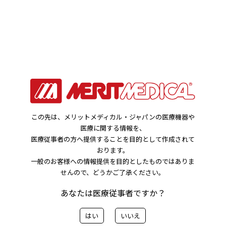
・Merit THINK Vol.21
深部・複雑経路のドレナージにおけるResolve Mini™ 42cmの
活用
北海道大学大学院 医学研究院 放射線科学分野 画像診断学教室
先端画像診断開発学分野 特任助教 木野田 直也 先生
・Merit THINK Vol.20
この先は、メリットメディカル・ジャパンの医療機器や
医療に関する情報を、
Elation™呼吸器拡張バルーンカテーテルを用いた気道狭窄治療
医療従事者の方へ提供することを目的として作成されて
の有用性
おります。
東北大学加齢医学研究所 呼吸器外科学分野 講師 野津田 泰嗣
一般のお客様への情報提供を目的としたものではありま
先生
せんので、どうかご了承ください。
・Merit THINK Vol.19
あなたは医療従事者ですか？
TEMNO ELITE™による肺腫瘍生検の実際と有用性：CTガイド
下での症例報告
はい
いいえ
国立病院機構埼玉病院 放射線カテーテル治療（IVR）部長