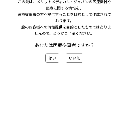
この先は、メリットメディカル・ジャパンの医療機器や
医療に関する情報を、
・Merit Cafe Vol.06
医療従事者の方へ提供することを目的として作成されて
おります。
このトルクデバイスを見たことはありますか？ 「SeaDragon2
一般のお客様への情報提供を目的としたものではありま
-Torque Device-」
せんので、どうかご了承ください。
・Merit Cafe Vol.05
あなたは医療従事者ですか？
Slender Club Japan Live Demonstration & Annual Meeting 20
21 in Tokyo
はい
いいえ
「Mini Lecture 2-6：PCI、すべてはシースから始まる」
・Merit Cafe Vol.04
Rad Board2 （Radial Arm Board）
・Merit Cafe Vol.03
新型コロナウィルスにより深部静脈血栓症に関する情報とカテー
テル血栓溶解療法
「血栓溶解カテーテルシステム Fountain
Ⓡ
」
・Merit Cafe Vol.02
よりカテーテル長を生かせるTコネクターとYコネクター