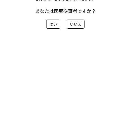
ド変更のご案内
あなたは医療従事者ですか？
はい
いいえ
ご案内の内容はこちらから
< 前へ
一覧に戻る
次へ>
カテゴリー
> 会社情報
> 製品関連のお知らせ
> 製品補足資料