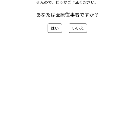
せんので、どうかご了承ください。
ューサ：一部販売終了に関するお知らせ
あなたは医療従事者ですか？
はい
いいえ
メリット プレリュード シースイントロデューサの一
部を販売終了いたします。
ご案内の内容はこちらから
< 前へ
一覧に戻る
次へ>
カテゴリー