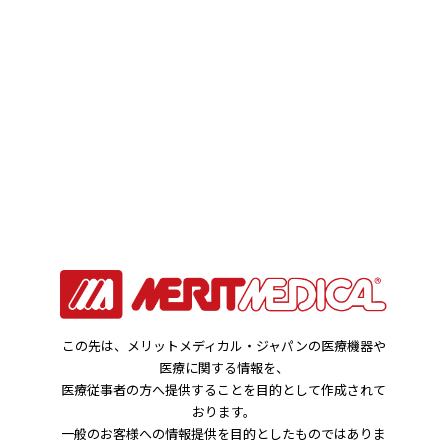
お知らせ
HOME
お知らせ
メリット血管造影カテーテル ：一部販売終了についてのお知
らせ
この先は、メリットメディカル・ジャパンの医療機器や
2025年01月23日
医療に関する情報を、
製品関連のお知らせ
医療従事者の方へ提供することを目的として作成されて
おります。
一般のお客様への情報提供を目的としたものではありま
メリット血管造影カテーテル ：一部販売終了