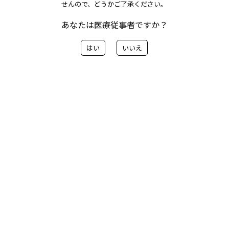
せんので、どうかご了承ください。
についてのお知らせ
あなたは医療従事者ですか？
はい
いいえ
メリット血管造影カテーテル の一部を販売終了いたしま
す。
ご案内の内容はこちらから
< 前へ
一覧に戻る
次へ>
カテゴリー