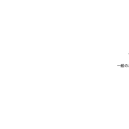
es～』 に、患者さ
ました。
⼦宮筋腫治療を実際に受けた方の、3
一般の
子宮筋腫note：『子宮筋腫治療の体験談
< 