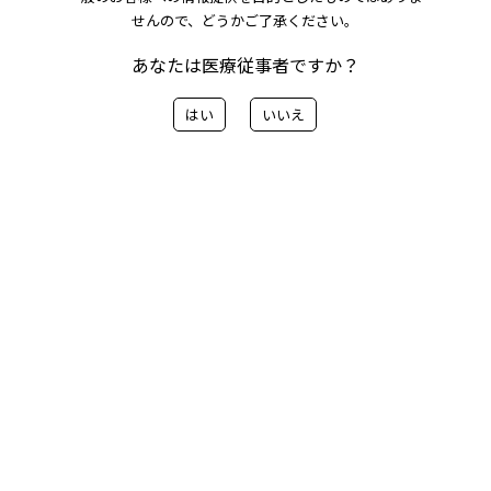
せんので、どうかご了承ください。
筋腫のUAE（子宮動脈塞栓術）の相談ができ
る病院検索を追加しました。
あなたは医療従事者ですか？
はい
いいえ
子宮筋腫のUAE（子宮動脈塞栓術）は新しい治療のた
め、一般的な病院検索サイトには掲載されていないこと
があります。UAEの相談ができる施設を検索いただけま
す。
病院検索ページはこちらから
< 前へ
一覧に戻る
次へ>