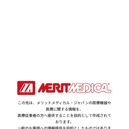
お知らせ
HOME
お知らせ
子宮筋腫note：新コンテンツのご案内 子宮筋腫のUAE（子
宮動脈塞栓術）の相談ができる病院検索を追加しました。
2024年12月02日
この先は、メリットメディカル・ジャパンの医療機器や
医療に関する情報を、
会社情報
製品関連のお知らせ
医療従事者の方へ提供することを目的として作成されて
おります。
子宮筋腫note：新コンテンツのご案内 子宮
一般のお客様への情報提供を目的としたものではありま