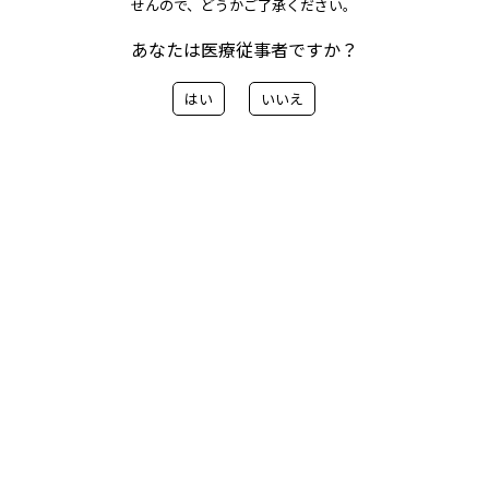
せんので、どうかご了承ください。
年末年始休業のご案内 を記載しました。出荷日程等の
あなたは医療従事者ですか？
詳細はこちらからご確認ください。ご理解ご協力をお願
いいたします。
はい
いいえ
レターPDFはこちらから
OEMのお客様向けレターPDFはこちらから
< 前へ
一覧に戻る
次へ>
カテゴリー
> 会社情報