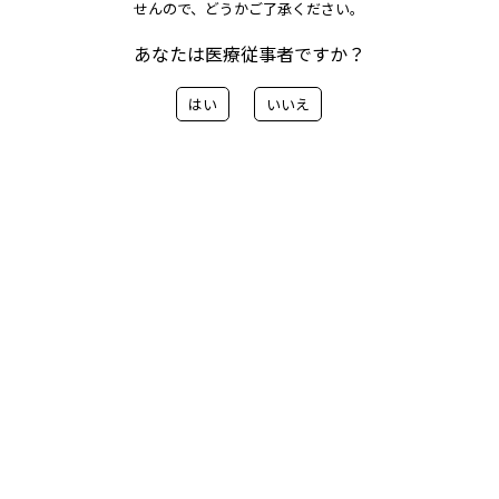
変更のご案内
せんので、どうかご了承ください。
あなたは医療従事者ですか？
メリット ベーシックスタッチの製造工程の一部移管
はい
いいえ
（米国⇒メキシコ）に伴い、JANコードを変更致しま
す。
ご案内の内容はこちらから
< 前へ
一覧に戻る
次へ>
カテゴリー