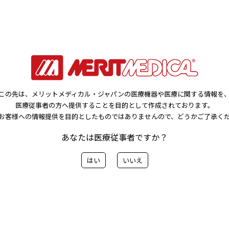
のご案内
す。
リット ブルーダイアモンド、メリット ハイプレッシャー
この先は、メリットメディカル・ジャパンの医療機器や医療に関する情報を
医療従事者の方へ提供することを目的として作成されております。
お客様への情報提供を目的としたものではありませんので、どうかご了承く
案内レターはこちらから
あなたは医療従事者ですか？
内レターはこちらから
クション ラインのご案内レターはこちらから
はい
いいえ
前へ
一覧に戻る
次へ>