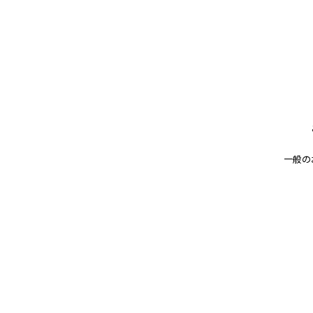
ご案内 を記載しま
東京都及び近隣3県での緊急事態宣言
体制も一旦は解除し、
通常業務に戻りましたことをご案内い
今後、行政機関からの指示が改めて発
一般の
いたします。
レターPDFはこちらから