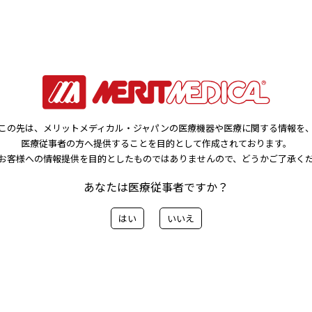
した。
解除にともない、1月初旬にご案内した受注および配送
この先は、メリットメディカル・ジャパンの医療機器や医療に関する情報を
たします。
医療従事者の方へ提供することを目的として作成されております。
出され弊社での体制が変更になる場合は、都度ご案内
お客様への情報提供を目的としたものではありませんので、どうかご了承く
あなたは医療従事者ですか？
はい
いいえ