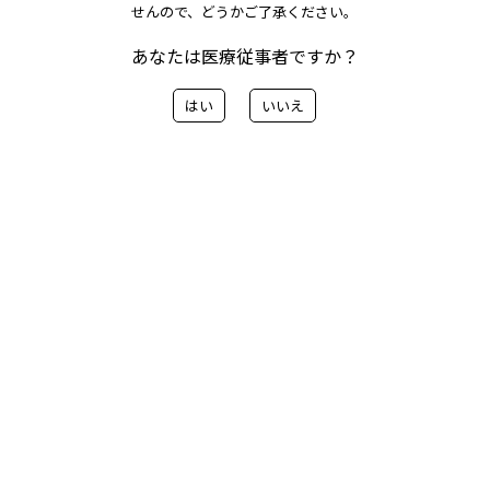
した。
せんので、どうかご了承ください。
あなたは医療従事者ですか？
AERO DV：販売終了のお知らせ を記載しました。ご理
はい
いいえ
解ご協力をお願いいたします。
レターPDFはこちらから
< 前へ
一覧に戻る
次へ>
カテゴリー