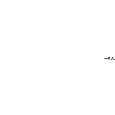
OEMページを更新しました。
日本のビジネスパートナーに、私たち
OEMページはこちらから (※医療従
一般の
< 