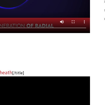
heath
[/title]