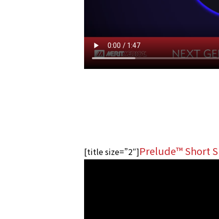
Prelude
™
Short S
[title size=”2″]