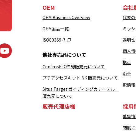
OEM
会社
OEM Business Overview
代表の
OEM製品一覧
ミッシ
ISO80369-7
透明性
個人情
他社専売品について
拠点
CentrosFLO™ 総販売元について
沿革
プチアクセスキット NK 販売元について
IR情報
Situs Target ガイディングカテーテル
販売元について
販売代理店様
採用
募集情
制度に