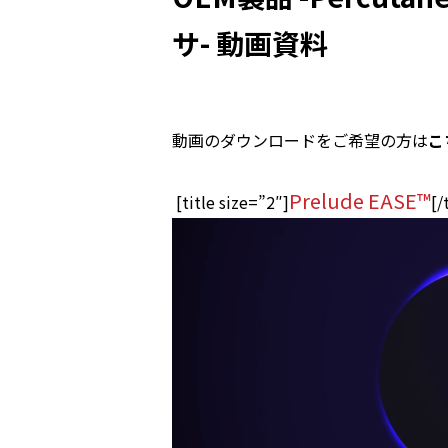
サ- 動画資料
動画のダウンロードをご希望の方は
こ
Prelude EASE
™
[title size=”2″]
[/