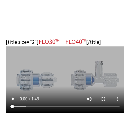
FLO30
™
FLO40
™
[title size=”2″]
[/title]