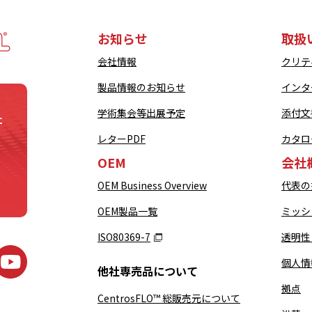
お知らせ
取扱
会社情報
クリテ
製品情報のお知らせ
インタ
学術集会等出展予定
添付文
社
レターPDF
カタロ
OEM
会社
OEM Business Overview
代表の
OEM製品一覧
ミッシ
ISO80369-7
透明性
個人情
他社専売品について
拠点
CentrosFLO™ 総販売元について