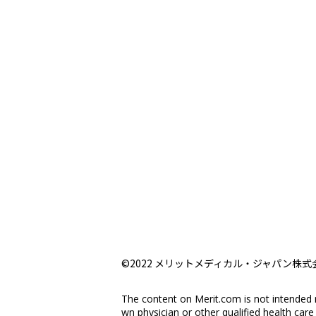
©2022 メリットメディカル・ジャパン株式
The content on Merit.com is not intended 
wn physician or other qualified health car