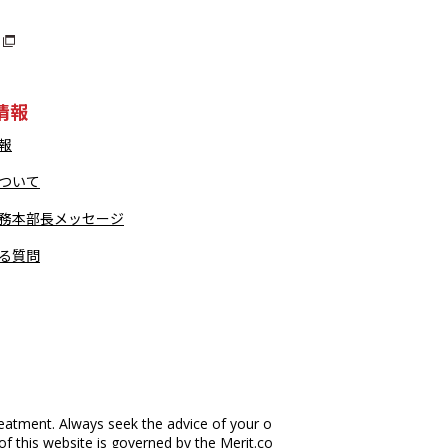
情報
報
ついて
務本部長メッセージ
る質問
eatment. Always seek the advice of your o
of this website is governed by the Merit.co