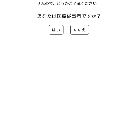
せんので、どうかご了承ください。
療法の調査について
あなたは医療従事者ですか？
はい
いいえ
調査票は
こちら
からダウンロードできます。
< 前へ
一覧に戻る
次へ>
カテゴリー