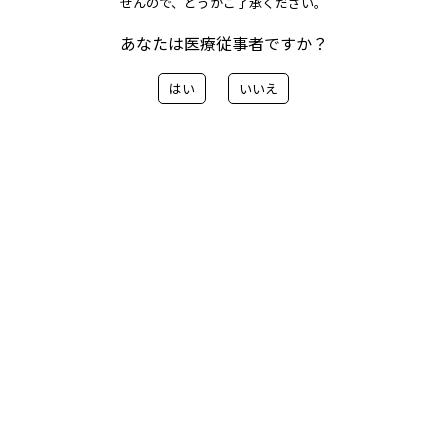
せんので、どうかご了承ください。
弊社製品の保険償還価格リストは、下記リンクからご確
あなたは医療従事者ですか？
認いただけます。（平成30年4月～適用開始）
はい
いいえ
詳細は「
MMJ製品償還価格リスト
」をご確認ください。
< 前へ
一覧に戻る
次へ>
カテゴリー
> 会社情報
> 製品関連のお知らせ