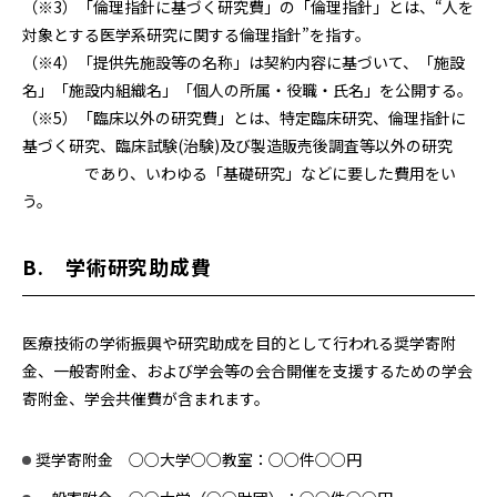
（※3）「倫理指針に基づく研究費」の「倫理指針」とは、“人を
対象とする医学系研究に関する倫理指針”を指す。
（※4）「提供先施設等の名称」は契約内容に基づいて、「施設
名」「施設内組織名」「個人の所属・役職・氏名」を公開する。
（※5）「臨床以外の研究費」とは、特定臨床研究、倫理指針に
基づく研究、臨床試験(治験)及び製造販売後調査等以外の研究
であり、いわゆる「基礎研究」などに要した費用をい
う。
B. 学術研究助成費
医療技術の学術振興や研究助成を目的として行われる奨学寄附
金、一般寄附金、および学会等の会合開催を支援するための学会
寄附金、学会共催費が含まれます。
奨学寄附金 ○○大学○○教室：○○件○○円