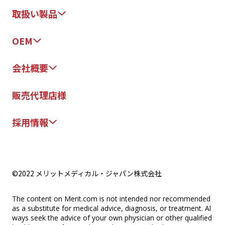
取扱い製品
OEM
会社概要
販売代理店様
採用情報
©2022 メリットメディカル・ジャパン株式会社
The content on Merit.com is not intended nor recommended
as a substitute for medical advice, diagnosis, or treatment. Al
ways seek the advice of your own physician or other qualified