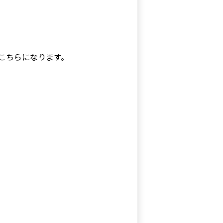
ド変更のご案内
からの一部製品の事業買収に関するお知らせ
はこちらになります。
く情報開示を更新しました