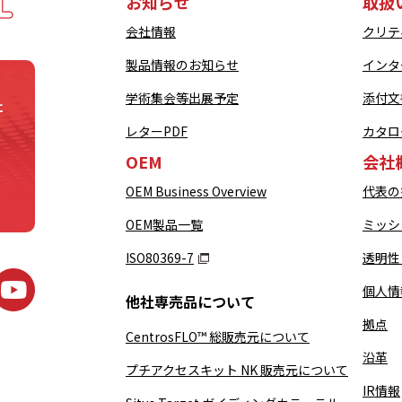
お知らせ
取扱
会社情報
クリテ
製品情報のお知らせ
インタ
学術集会等出展予定
添付文
社
レターPDF
カタロ
OEM
会社
OEM Business Overview
代表の
OEM製品一覧
ミッシ
ISO80369-7
透明性
個人情
他社専売品について
拠点
CentrosFLO™ 総販売元について
沿革
プチアクセスキット NK 販売元について
IR情報