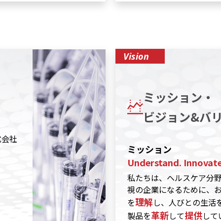
Vision
ミッション・
ビジョン&バ
式会社
ミッション
Understand. Innovate.
私たちは、ヘルスケア分
視の企業になるために、
理解
を
し、人びとの生活
革新
提供
製品を
して
して