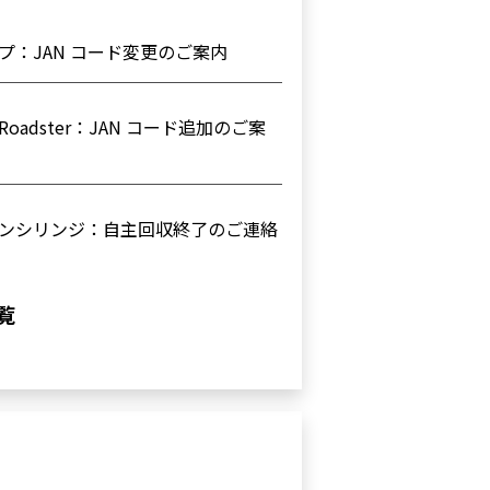
：JAN コード変更のご案内
adster：JAN コード追加のご案
ンシリンジ：自主回収終了のご連絡
製造販売元変更および電子化された
覧
償還改定 ならびに区分名の変更につ