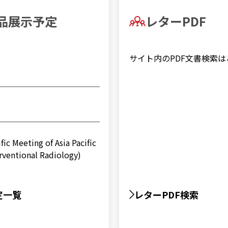
8/1〜8/4）
ヘパスフィア：JAN コー
品展⽰予定
レターPDF
2026年04月24日
PENTAX Medical
サイト内のPDF⽂書検索
2026年04月01日
透明性ガイドラインに基づ
ic Meeting of Asia Pacific
erventional Radiology)
演会
定⼀覧
レターPDF検索
al Radiology）